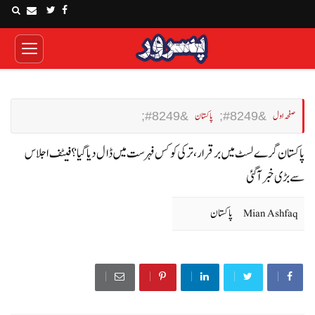
صفحہ اول
پاکستان
پاکستان گرے لسٹ میں برقرار ، ترکی کو کس فہرست میں ڈال دیا گیا؟ فیٹف اجلاس
سے بڑی خبر آگئی
Mian Ashfaq
پاکستان