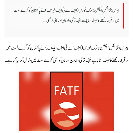
پیرس: فنانشل ایکشن ٹاسک فورس(ایف اے ٹی ایف، فیٹف ) نے پاکستان کو گرے لسٹ
میں برقرار رکھنے کا فیصلہ سنایا ہے جبکہ ترکی، اردن اور مالی کو بھی ...
پیرس: فنانشل ایکشن ٹاسک فورس(ایف اے ٹی ایف، فیٹف ) نے پاکستان کو گرے لسٹ میں
برقرار رکھنے کا فیصلہ سنایا ہے جبکہ ترکی، اردن اور مالی کو بھی گرے لسٹ میں شامل کرلیا گیا ہے۔