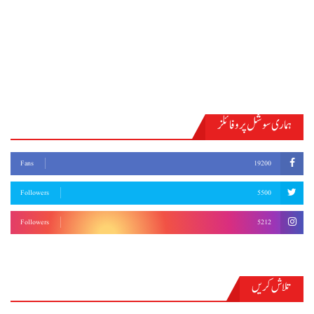
ہماری سوشل پروفائلز
Fans
19200
Followers
5500
Followers
5212
تلاش کریں