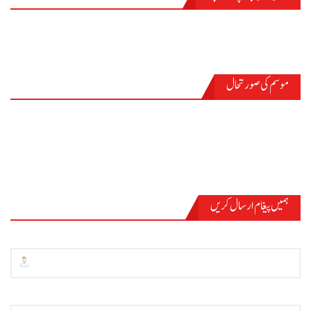
موسم کی صورتحال
PASRŪR
ہمیں پیغام ارسال کریں
نام
ای میل
*