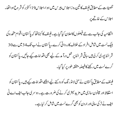
تفصیلات کے مطابق فیٹف کا تین روز اجلاس پیرس میں ہوا،اجلاس 19 اکتوبر کو شروع ہوا تھا۔
اجلاس کے خاتمے پر
انتظامیہ کی جانب سے نئے فیصلوں کا اعلان کیا گیا ہے۔فیٹف کا کہنا تھا کہ پاکستان اقوام متحدہ کی
بلیک لسٹ میں شامل افراد کے خلاف کارروائی کرے۔پاکستان نے اب تک 34 میں سے30
شرائط پوری کرلی ہیں،باقی شرائط پر عمل درآمد کے لیے بھی اقدامات کیے جائیں۔پاکستان کو
گرے لسٹ میں رکھنے کا فیصلہ متفقہ طور پر کیا گیا۔
فیٹف کے مطابق پاکستان نے منی لانڈرنگ کو روکنے لیے اچھے اقدامات کیے ہیں۔پاکستان کو
استغاثہ اور قانون سازی میں مزید بہتری کرنے کی ضرورت ہے۔دوسری جانب ایف اے ٹی
ایف نے ترکی، مالی اور اردن کو بھی گرے لسٹ میں شامل کرلیا ہے۔