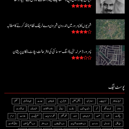
شہریوں کا پسرور میں اندرونِ شہر ون وے ٹریفک نظام نافذ کرنے کا مطالبہ
پسرور 3 مرلہ سٹی ہاؤسنگ سوسائٹی کی ابتر حالت، پلاٹ مالکان پریشان
پوسٹ ٹیگ
آج کے کالمز
آرمی چیف
اسلام آباد
الیکشن کمیشن
اہم خبریں
بلوچستان
بھارت
بین الاقوامی
تعلیم
حادثہ
حیرت انگیز
خبر
دلچسپ و عجیب
ریلوے
زیادتی
سالانہ امتحانات
سٹیٹ بنک
سپریم کورٹ
سیالکوٹ
شوبز
صحت
عمران خان
لاہور
محکمہ تعلیم
محکمہ موسمیات
مسلم لیگ ن
ملازمت
موسم
میڈیکل
نارووال
واردات
وزیر اطلاعات و نشریات
وزیر اعلی پنجاب
وزیر داخلہ
وزیراعظم پاکستان
وفاقی حکومت