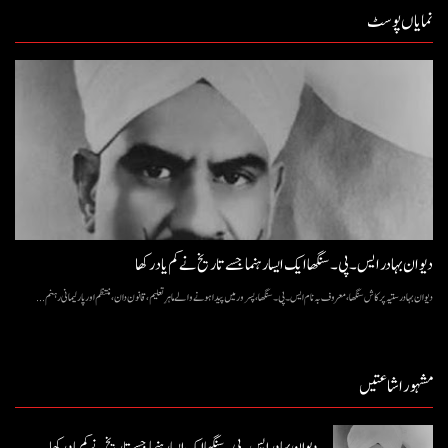
نمایاں پوسٹ
دیوان بہادر ایس۔ پی۔ سنگھا ایک ایسا رہنما جسے تاریخ نے کم یاد رکھا
دیوان بہادر ستیہ پرکاش سنگھا، معروف بہ نام ایس۔ پی۔ سنگھا، پسرور میں پیدا ہونے والے ماہرِ تعلیم، قانون دان، منتظم اور پارلیمانی رہنم...
مشہور اشاعتیں
دیوان بہادر ایس۔ پی۔ سنگھا ایک ایسا رہنما جسے تاریخ نے کم یاد رکھا