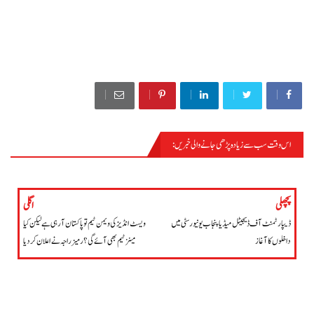
اس وقت سب سے زیادہ پڑھی جانے والی خبریں :
پاکستان
پچھلی
اگلی
ڈیپارٹمنٹ آف ڈیجیٹل میڈیا پنجاب یونیورسٹی میں
ویسٹ انڈیز کی ویمن ٹیم تو پاکستان آ رہی ہے لیکن کیا
داخلوں کا آغاز
مینز ٹیم بھی آئے گی؟ رمیز راجہ نے اعلان کردیا