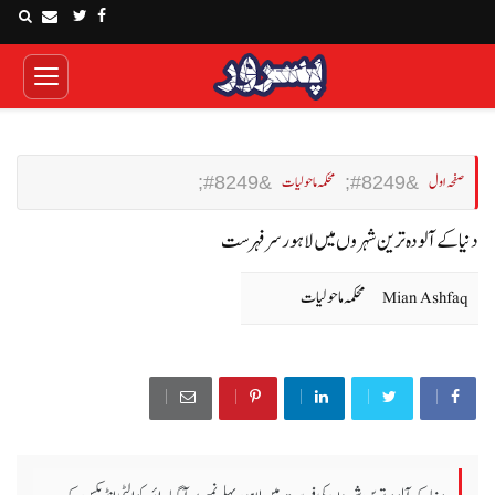
صفحہ اول
محکمہ ماحولیات
دنیا کے آلودہ ترین شہروں میں لاہور سرفہرست
Mian Ashfaq
محکمہ ماحولیات