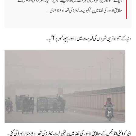
دنیا کے آلودہ ترین شہروں کی فہرست میں لاہور پہلے نمبر پر آ گیا۔ ائیرکوالٹی انڈیکس کے
مطابق لاہور کی فضا میں پرٹیکیولیٹ میٹرز کی تعداد 385 ری...
دنیا کے آلودہ ترین شہروں کی فہرست میں لاہور پہلے نمبر پر آ گیا۔
ائیرکوالٹی انڈیکس کے مطابق لاہور کی فضا میں پرٹیکیولیٹ میٹرز کی تعداد 385 ریکارڈ کی گئی۔