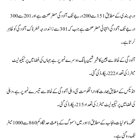
درجہ بندی کے مطابق 151 سے200 درجے تک آلودگی مضر صحت ہے اور 201 سے 300
درجے تک آلودگی انتہائی مضر صحت ہے جب کہ 301 سے زائد درجہ خطرناک آلودگی کو ظاہر
کرتا ہے۔
آلودگی کے لحاظ سے چین کا شہر شین یانگ دوسرے نمبر پر ہے جہاں کی فضا میں پرٹیکیولیٹ
میٹرز کی تعداد 222 ریکارڈ کی گئی۔
انڈیکس کے مطابق بھارت کا دارالحکومت نئی دہلی آلودگی کے لحاظ سے تیسرے نمبر پر ہے، دہلی
کی فضا میں پرٹیکیولیٹ میٹرز کی تعداد 215 ریکارڈ کی گئی۔
محکمہ ماحولیات پنجاب کے مطابق لاہور میں اسموگ کے باعث حد نگاہ کم 860 سے 1000 میٹر
تک رہ گئی ہے۔