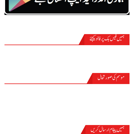
ہمیں فیس بک پر فالو کیجئے
موسم کی صورتحال
PASRŪR
ہمیں پیغام ارسال کریں