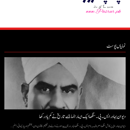
نمایاں پوسٹ
دیوان بہادر ایس۔ پی۔ سنگھا ایک ایسا رہنما جسے تاریخ نے کم یاد رکھا
دیوان بہادر ستیہ پرکاش سنگھا، معروف بہ نام ایس۔ پی۔ سنگھا، پسرور میں پیدا ہونے والے ماہرِ تعلیم، قانون دان، منتظم اور پارلیمانی رہنم...