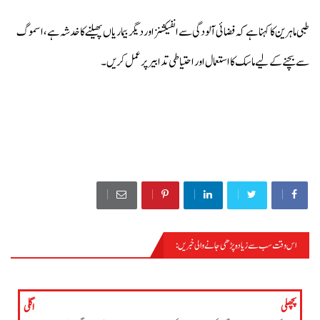
طبی ماہرین کا کہنا ہے کہ فضائی آلودگی سے انفیکشنز اور دیگر بیماریاں پھیلنے کا خدشہ ہے، اسموگ
سے بچنے کے لیے ماسک کا استعمال اور احتیاطی تدابیر پر عمل کریں۔
اس وقت سب سے زیادہ پڑھی جانے والی خبریں :
محکمہ ماحولیات
پچھلی
اگلی