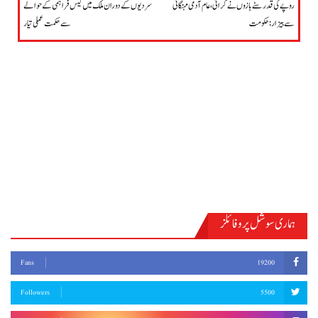
روپے کی قدر سٹے بازوں نے گرائی، عام آدمی مہنگائی
سردیوں کے دوران ملک میں گیس فراہمی کے حوالے
سے بیزار: حکومت
سے حکمت عملی تیار
ہماری سوشل پروفائلز
Fans
19200
Followers
5500