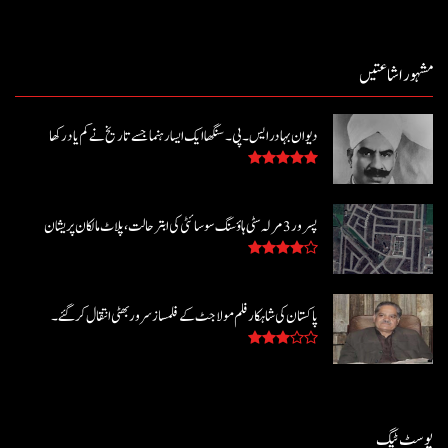
مشہور اشاعتیں
دیوان بہادر ایس۔ پی۔ سنگھا ایک ایسا رہنما جسے تاریخ نے کم یاد رکھا
پسرور 3 مرلہ سٹی ہاؤسنگ سوسائٹی کی ابتر حالت، پلاٹ مالکان پریشان
پاکستان کی شاہکار فلم مولا جٹ کے فلمساز سرور بھٹی انتقال کر گئے۔
پوسٹ ٹیگ