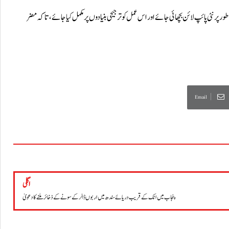
پر نئی پائپ لائن بچھائی جائے اور اس عمل کو ترجیحی بنیادوں پر مکمل کیا جائے، تاکہ مضر
Email
اگلی
پنجاب میں اٹک کے قریب دریائے سندھ میں اربوں ڈالر کے سونے کے ذخائر ملنے کا دعویٰ