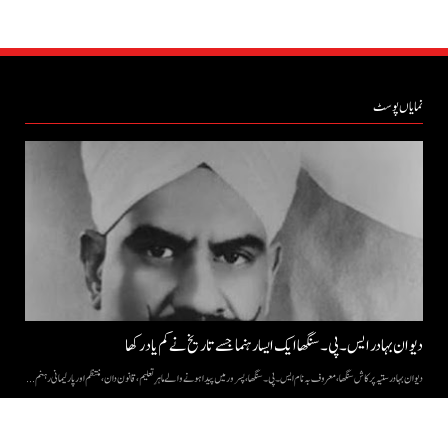
نمایاں پوسٹ
دیوان بہادر ایس۔ پی۔ سنگھا ایک ایسا رہنما جسے تاریخ نے کم یاد رکھا
دیوان بہادر ستیہ پرکاش سنگھا، معروف بہ نام ایس۔ پی۔ سنگھا، پسرور میں پیدا ہونے والے ماہرِ تعلیم، قانون دان، منتظم اور پارلیمانی رہنم...