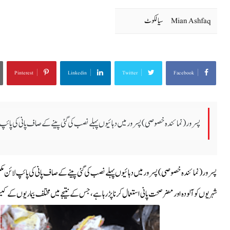
Mian Ashfaq
سیالکوٹ
Pinterest
Linkedin
Twitter
Facebook
پسرور (نمائندہ خصوصی) پسرور میں دہائیوں پہلے نصب کی گئی پینے کے صاف پانی کی پائپ ل
پسرور (نمائندہ خصوصی) پسرور میں دہائیوں پہلے نصب کی گئی پینے کے صاف پانی کی پائپ لائن م
شہریوں کو آلودہ اور مضر صحت پانی استعمال کرنا پڑ رہا ہے، جس کے نتیجے میں مختلف بیماریوں کے 