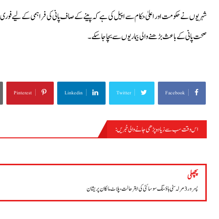
شہریوں نے حکومت اور اعلیٰ حکام سے اپیل کی ہے کہ پینے کے صاف پانی کی فراہمی کے لیے فوری طور 
صحت پانی کے باعث بڑھنے والی بیماریوں سے بچا جا سکے۔
Pinterest
Linkedin
Twitter
Facebook
اس وقت سب سے زیادہ پڑھی جانے والی خبریں :
سیالکوٹ
پچھلی
پسرور 3 مرلہ سٹی ہاؤسنگ سوسائٹی کی ابتر حالت، پلاٹ مالکان پریشان