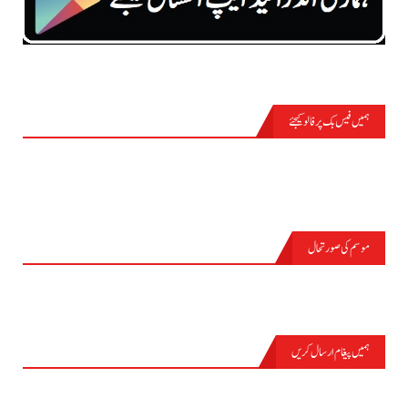
ہمیں فیس بک پر فالو کیجئے
موسم کی صورتحال
PASRŪR
ہمیں پیغام ارسال کریں
نام