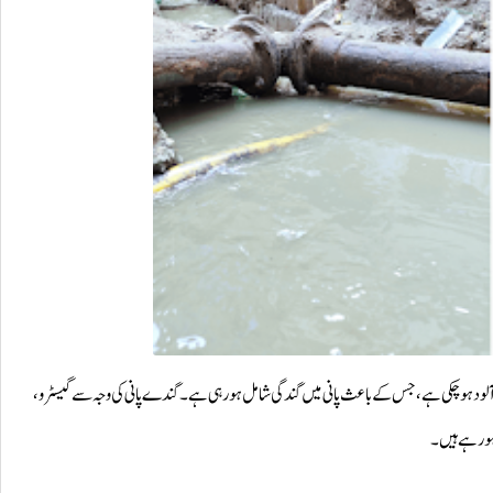
گ آلود ہو چکی ہے، جس کے باعث پانی میں گندگی شامل ہو رہی ہے۔ گندے پانی کی وجہ سے گیسٹرو،
ہو رہے ہیں۔