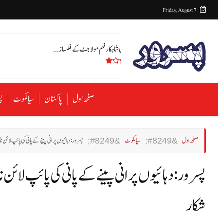
Friday, August 7
پاکستان کی شاہکار فلم مولا جٹ کے فلمساز ...
صفحہ اول
پاکستان
سیالکوٹ
پ
صفحہ اول
سیالکوٹ
پسرور: دہائیوں پرانی پینے کے پانی کی پائپ لائن 
پسرور: دہائیوں پرانی پینے کے پانی کی پائپ لائن 
شکار