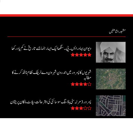
مشہور اشاعتیں
دیوان بہادر ایس۔ پی۔ سنگھا ایک ایسا رہنما جسے تاریخ نے کم یاد رکھا
شہریوں کا پسرور میں اندرونِ شہر ون وے ٹریفک نظام نافذ کرنے کا
مطالبہ
پسرور 3 مرلہ سٹی ہاؤسنگ سوسائٹی کی ابتر حالت، پلاٹ مالکان پریشان