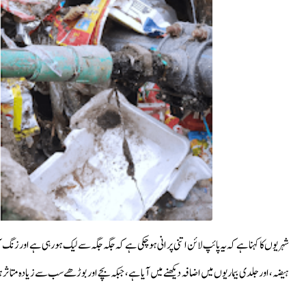
شہریوں کا کہنا ہے کہ یہ پائپ لائن اتنی پرانی ہو چکی ہے کہ جگہ جگہ سے لیک ہو رہی ہے اور زن
ہیضہ، اور جلدی بیماریوں میں اضافہ دیکھنے میں آیا ہے، جبکہ بچے اور بوڑھے سب سے زیادہ متاثر 