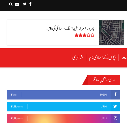
پسرور 3 مرلہ سٹی ہاؤسنگ سوسائٹی کی ابتر ...
رات
بچوں کے اسلامی نام
شاعری
ہماری سوشل پروفائلز
Fans
19200
Followers
5500
Followers
5212