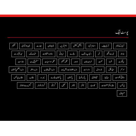
پوسٹ ٹیگ
آج کے کالمز
آرمی چیف
اسلام آباد
الیکشن کمیشن
اہم خبریں
بلوچستان
بھارت
بین الاقوامی
تعلیم
حادثہ
حیرت انگیز
خبر
دلچسپ و عجیب
ریلوے
زیادتی
سالانہ امتحانات
سٹیٹ بنک
سپریم کورٹ
سیالکوٹ
شوبز
صحت
عمران خان
لاہور
محکمہ تعلیم
محکمہ موسمیات
مسلم لیگ ن
ملازمت
موسم
میڈیکل
نارووال
واردات
وزیر اطلاعات و نشریات
وزیر اعلی پنجاب
وزیر داخلہ
وزیراعظم پاکستان
وفاقی حکومت
ویڈیوز
ٹیکنالوجی
پاک فوج
پاکستان
پاکستان ریلوے
پسرور
پنجاب
پنجاب پولیس
پولیس
پیٹرولیم مصنوعات
کاروبار
کالم
کالمز
کھیل
گرفتار
گوجرانوالہ
گیس ریٹ اضافہ
ھسپتال