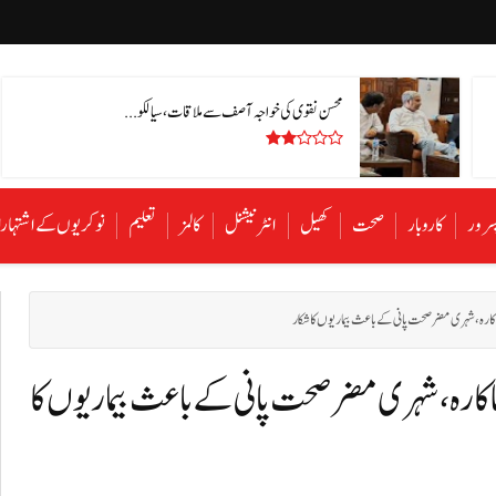
محسن نقوی کی خواجہ آصف سے ملاقات، سیالکو...
سرور
کاروبار
صحت
کھیل
انٹرنیشنل
کالمز
تعلیم
نوکریوں کے اشتہا
ناکارہ، شہری مضر صحت پانی کے باعث بیماریوں کا شکار
ناکارہ، شہری مضر صحت پانی کے باعث بیماریوں کا