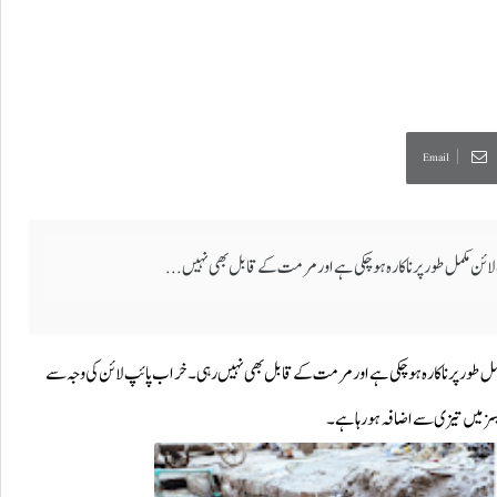
Email
ائن مکمل طور پر ناکارہ ہو چکی ہے اور مرمت کے قابل بھی نہیں...
کمل طور پر ناکارہ ہو چکی ہے اور مرمت کے قابل بھی نہیں رہی۔ خراب پائپ لائن کی وجہ سے
کیسز میں تیزی سے اضافہ ہو رہا ہے۔