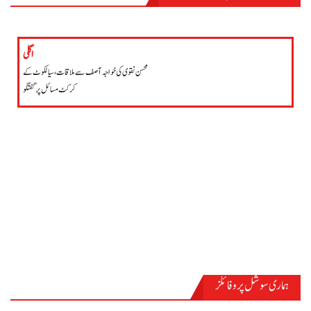
کاروبار
اگلی
محسن نقوی کی خواجہ آصف سے ملاقات، سیالکوٹ کے
کرکٹ مسائل پر گفتگو
ہماری سوشل پروفائلز