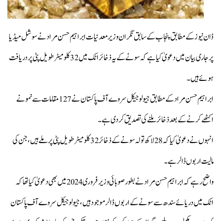
ڈان نیوز کے مطابق پنجاب کے سابق نگران وزیر معدنیات ابراہیم حسن مراد نے سوشل میڈیا
پر جاری بیان میں دعویٰ کیا ہے کہ سونےکے یہ ذخائر اٹک میں 32 کلومیٹر طویل پٹی پر دریافت
ہوئے ہیں۔
ابراہیم حسن مراد کے مطابق جیولوجیکل سروے آف پاکستان نے 127 مقامات سے نمونے
اکٹھے کرنے کے بعد ذخائر ملنے کی تصدیق کردی ہے۔
انہوں نے دعویٰ کیا کہ 28 لاکھ تولہ سونے کے ذخائر 32 کلومیٹر طویل پٹی پر ملے ہیں، جن کی
مالیت اربوں ڈالر ہے۔
واضح رہے کہ ابراہیم حسن مراد نے بطور صوبائی وزیر فروری 2024 میں بھی دعویٰ کیا تھا کہ
اٹک میں دریائے سندھ سے سونے کے اربوں ڈالر موجود ہیں، جیو لوجیکل سروے آف پاکستان