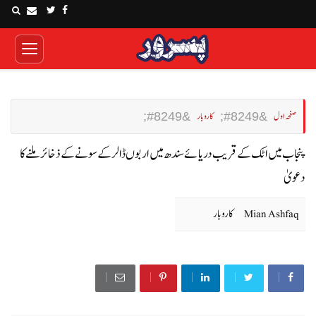
صفحہ اول
کاروبار
پنجاب میں اٹک کے قریب دریائے سندھ میں اربوں ڈالر کے سونے کے ذخائر ملنے کا
دعویٰ
Mian Ashfaq
کاروبار