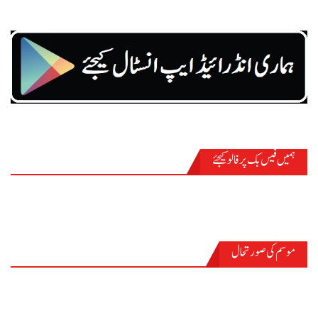
ہمیں فیس بک پر فالو کیجئے
موسم کی صورتحال
PASRŪR