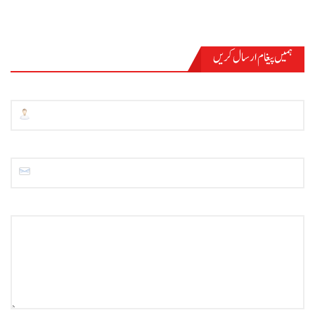
ہمیں پیغام ارسال کریں
نام
ای میل
*
پیغام
*