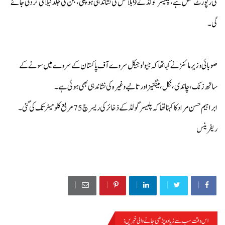
کی رپورٹ مکمل ہے، پلیسر گولڈ کے 9 بلاکس کی نشاندہی ہو چکی، جن کی جلد نیلامی کردی جائے
گی۔
صوبائی وزیر مائنز نے کہا تھا کہ جیولوجیکل سروے آف پاکستان کے سروے میں سونے کے
ساتھ زنک، چاندی، نکل، مینگنیز اور تانبے وغیرہ کی نشاندہی بھی ہوئی ہے۔
ابراہیم حسن مراد کا کہنا تھا کہ پلیسر گولڈ کے ذخائر کی ریسرچ 75 مربع کلومیٹر تک کی گئی۔
ریفرینس
اس وقت سب سے زیادہ پڑھی جانے والی خبریں :