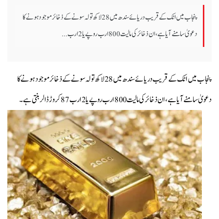
پنجاب میں اٹک کے قریب دریائے سندھ میں 28 لاکھ تولہ سونے کے ذخائر موجود ہونے کا
دعویٰ سامنے آیا ہے، ان ذخائر کی مالیت 800 ارب روپے یا 2 ارب ...
پنجاب میں اٹک کے قریب دریائے سندھ میں 28 لاکھ تولہ سونے کے ذخائر موجود ہونے کا
دعویٰ سامنے آیا ہے، ان ذخائر کی مالیت 800 ارب روپے یا 2 ارب 87 کروڑ ڈالر بنتی ہے۔