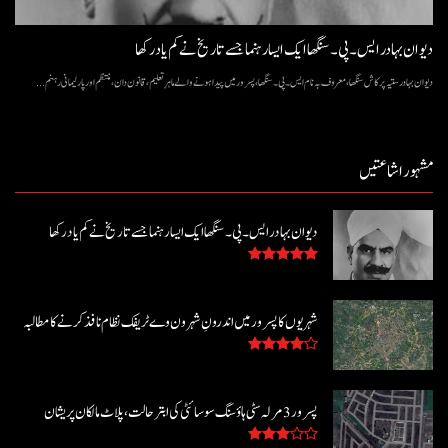
دیوان بہادر ایس۔ پی۔ سنگھا ایک ایسا رہنما جسے تاریخ نے کم یاد رکھا
دیوان بہادر ستیہ پرکاش سنگھا، معروف بہ نام ایس۔ پی۔ سنگھا، پسرور میں پیدا ہونے والے ماہرِ تعلیم، قانون دان، منتظم اور پارلیمانی رہنم...
مشہور اشاعتیں
دیوان بہادر ایس۔ پی۔ سنگھا ایک ایسا رہنما جسے تاریخ نے کم یاد رکھا
شہریوں کا پسرور میں اندرونِ شہر ون وے ٹریفک نظام نافذ کرنے کا مطالبہ
پسرور 3 مرلہ سٹی ہاؤسنگ سوسائٹی کی ابتر حالت، پلاٹ مالکان پریشان