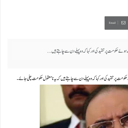
Email
 ہوئے حکومت پر تنقید کی اور کہاکہ وہ پہلے دن سے چاہتے ہیں...
حکومت پر تنقید کی اور کہاکہ وہ پہلے دن سے چاہتے ہیں کہ یہ نامعقول حکومت چلی جائے۔