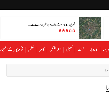
شہریوں کا پسرور میں اندرونِ شہر ون وے ٹ...
سرور
کاروبار
صحت
کھیل
انٹرنیشنل
کالمز
تعلیم
نوکریوں کے اشتہا