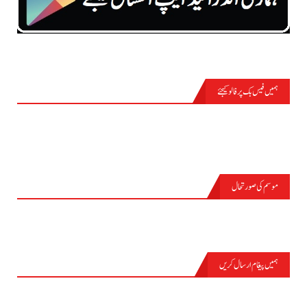
ہمیں فیس بک پر فالو کیجئے
موسم کی صورتحال
PASRŪR
ہمیں پیغام ارسال کریں
نام