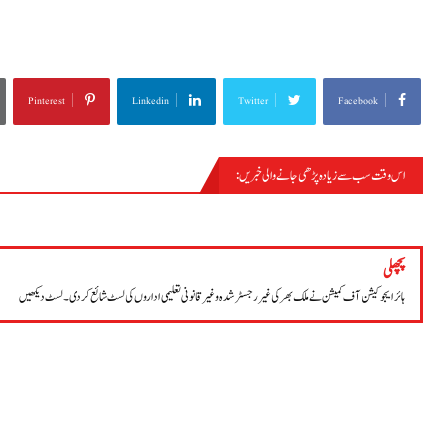
Pinterest
Linkedin
Twitter
Facebook
اس وقت سب سے زیادہ پڑھی جانے والی خبریں :
مسلم لیگ ن
پچھلی
ہائر ایجوکیشن آف کمیشن نے ملک بھر کی غیررجسٹر شدہ و غیر قانونی تعلیمی اداروں کی لسٹ شائع کر دی۔ لسٹ دیکھیں