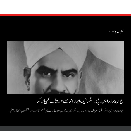
نمایاں پوسٹ
دیوان بہادر ایس۔ پی۔ سنگھا ایک ایسا رہنما جسے تاریخ نے کم یاد رکھا
دیوان بہادر ستیہ پرکاش سنگھا، معروف بہ نام ایس۔ پی۔ سنگھا، پسرور میں پیدا ہونے والے ماہرِ تعلیم، قانون دان، منتظم اور پارلیمانی رہنم...