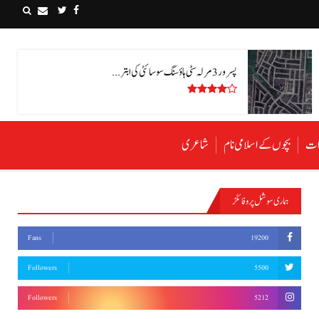
پسرور 3 مرلہ سٹی ہاؤسنگ سوسائٹی کی ابتر ...
رات
بچوں کے اسلامی نام
شاعری
ہماری سوشل پروفائلز
Fans
19200
Followers
5500
Followers
5212