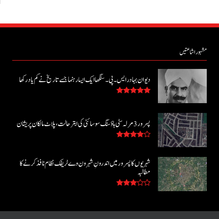
مشہور اشاعتیں
دیوان بہادر ایس۔ پی۔ سنگھا ایک ایسا رہنما جسے تاریخ نے کم یاد رکھا
پسرور 3 مرلہ سٹی ہاؤسنگ سوسائٹی کی ابتر حالت، پلاٹ مالکان پریشان
شہریوں کا پسرور میں اندرونِ شہر ون وے ٹریفک نظام نافذ کرنے کا
مطالبہ