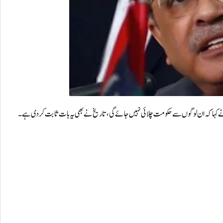
کہا کہ ان لوگوں سے حکومت چلائی نہیں جائے گی، تاریخ نے بھی یہ بات ثابت کر دی ہے۔