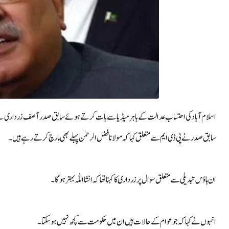
اسلام آباد کی احتساب عدالت کے باہر میڈیا سے بات کرتے ہوئے سابق صدر آصف زرداری نے 
سابق صدر نے پی ڈی ایم سے متعلق کہا کہ مولانا فضل الرحمٰن پہلے بھی مارچ کرتے رہے ہیں۔
ان ہاؤس تبدیلی سے متعلق سوال پر زرداری کاکہنا تھا کہ انشا اللّٰہ بہتر ہوگا۔
انہوں نے کہاکہ جوعوام کے حالات ہیں ان میں حکومت سے کچھ نہیں ہوسکتا ۔