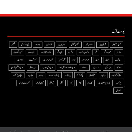
پوسٹ ٹیگ
آج کے کالمز
آرمی چیف
اسلام آباد
الیکشن کمیشن
اہم خبریں
بلوچستان
بھارت
بین الاقوامی
تعلیم
حادثہ
حیرت انگیز
خبر
دلچسپ و عجیب
ریلوے
زیادتی
سالانہ امتحانات
سٹیٹ بنک
سپریم کورٹ
سیالکوٹ
شوبز
صحت
عمران خان
لاہور
محکمہ تعلیم
محکمہ موسمیات
مسلم لیگ ن
ملازمت
موسم
میڈیکل
نارووال
واردات
وزیر اطلاعات و نشریات
وزیر اعلی پنجاب
وزیر داخلہ
وزیراعظم پاکستان
وفاقی حکومت
ویڈیوز
ٹیکنالوجی
پاک فوج
پاکستان
پاکستان ریلوے
پسرور
پنجاب
پنجاب پولیس
پولیس
پیٹرولیم مصنوعات
کاروبار
کالم
کالمز
کھیل
گرفتار
گوجرانوالہ
گیس ریٹ اضافہ
ھسپتال