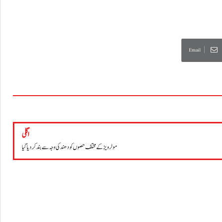
Email
اگلی
موٹرویز کے مختلف حصوں کو دھند کی وجہ سے بند کردیا گیا