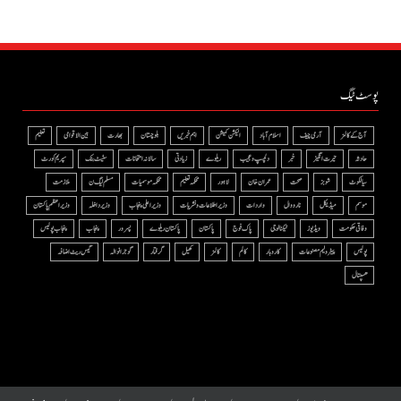
پوسٹ ٹیگ
آج کے کالمز
آرمی چیف
اسلام آباد
الیکشن کمیشن
اہم خبریں
بلوچستان
بھارت
بین الاقوامی
تعلیم
حادثہ
حیرت انگیز
خبر
دلچسپ و عجیب
ریلوے
زیادتی
سالانہ امتحانات
سٹیٹ بنک
سپریم کورٹ
سیالکوٹ
شوبز
صحت
عمران خان
لاہور
محکمہ تعلیم
محکمہ موسمیات
مسلم لیگ ن
ملازمت
موسم
میڈیکل
نارووال
واردات
وزیر اطلاعات و نشریات
وزیر اعلی پنجاب
وزیر داخلہ
وزیراعظم پاکستان
وفاقی حکومت
ویڈیوز
ٹیکنالوجی
پاک فوج
پاکستان
پاکستان ریلوے
پسرور
پنجاب
پنجاب پولیس
پولیس
پیٹرولیم مصنوعات
کاروبار
کالم
کالمز
کھیل
گرفتار
گوجرانوالہ
گیس ریٹ اضافہ
ھسپتال