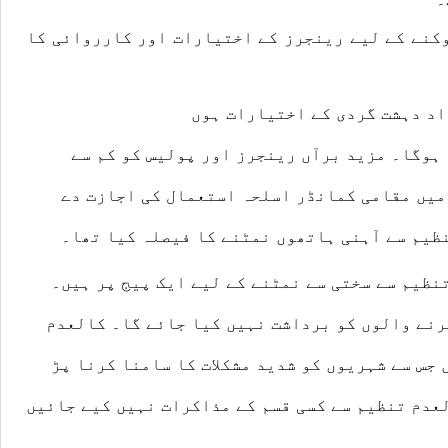
کنے کے لیے
رینجرز
کے اختیارات اور کارروائی کا
د دہشت گردی کے اختیارات ہوں
 ہوگا۔ مزید برآں
رینجرز
اور
پولیس
کو کم سے
میں مقامی کمانڈر
اسلحہ
استعمال کی اجازت دے
نظیم سے آہنی ہاتھوں نمٹنے کا فیصلہ کیا تھا۔
نظیم سے سختی سے نمٹنے کے لیے ایک پیج پر ہیں۔
رنے والوں کو برداشت نہیں کیا جائے گا۔ کالعدم
 جس سے شہریوں کو شدید مشکلات کا سامنا کرنا پڑ
عدم تنظیم سے کسی قسم کے
مذاکرات
نہیں کیے جائیں