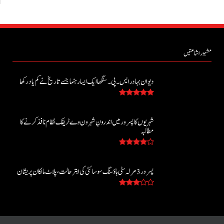
مشہور اشاعتیں
دیوان بہادر ایس۔ پی۔ سنگھا ایک ایسا رہنما جسے تاریخ نے کم یاد رکھا
شہریوں کا پسرور میں اندرونِ شہر ون وے ٹریفک نظام نافذ کرنے کا
مطالبہ
پسرور 3 مرلہ سٹی ہاؤسنگ سوسائٹی کی ابتر حالت، پلاٹ مالکان پریشان