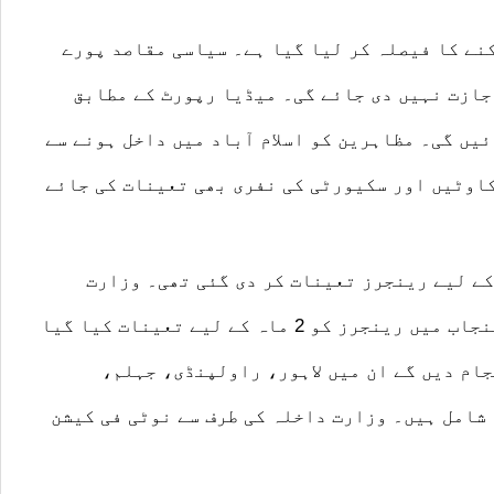
نے کا فیصلہ کر لیا گیا ہے۔ سیاسی مقاصد پورے
جازت نہیں دی جائے گی۔ میڈیا رپورٹ کے مطابق
ئیں گی۔ مظاہرین کو
اسلام آباد
میں داخل ہونے سے
اوٹیں اور سکیورٹی کی نفری بھی تعینات کی جائے
رینجرز
تعینات کر دی گئی تھی۔
وزارت
جاب
میں
رینجرز
کو 2 ماہ کے لیے تعینات کیا گیا
ام دیں گے ان میں
لاہور،
راولپنڈی، جہلم،
شامل ہیں۔
وزارت داخلہ
کی طرف سے نوٹی فی کیشن