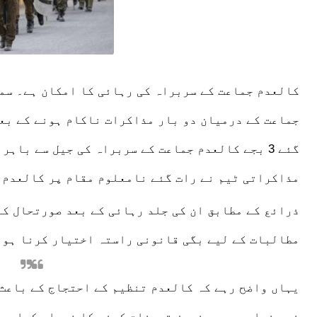
کالعدم جماعت کے سربراہ کی رہائی کا امکان ہے۔ سم
جماعت کے درمیان دو بار
مذاکرات
ناکام ہونے کے بع
گئے 3 بجے کالعدم جماعت کے سربراہ کی
جیل
سے باہر 
مذاکراتی ٹیم نے رات گئے نامعلوم مقام پر کالعدم ج
ذرائع کے مطابق ان کی جلد رہائی کے بعد صورتحال کن
مطالبات کے لیے بگی قانونی راستہ اختیار کرنا ہو 
یہاں واضح رہے کہ کالعدم تنظیم کے
احتجاج
کے باعث
نے
پنجاب
میں
رینجرز
تعینات کرنے کا فیصلہ کیا ہے