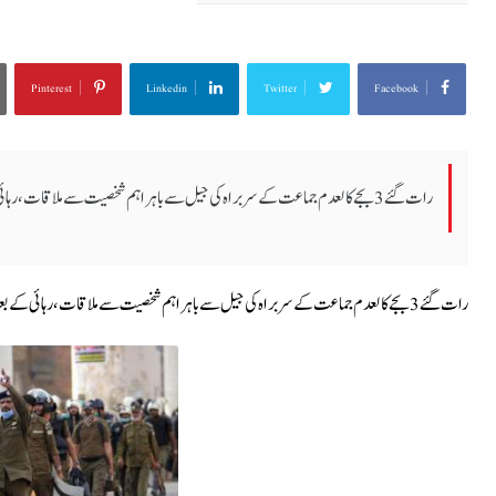
Pinterest
Linkedin
Twitter
Facebook
رات گئے 3 بجے کالعدم جماعت کے سربراہ کی جیل سے باہر اہم شخصیت سے ملاقات،رہائی کے بعد صورتحال کنڑول میں ہو گی۔معروف صحافی نعیم اشرف بٹ کی رپو...
رات گئے 3 بجے کالعدم جماعت کے سربراہ کی جیل سے باہر اہم شخصیت سے ملاقات،رہائی کے بعد صورتحال کنڑول میں ہو گی۔معروف صحافی نعیم اشرف بٹ کی رپورٹ