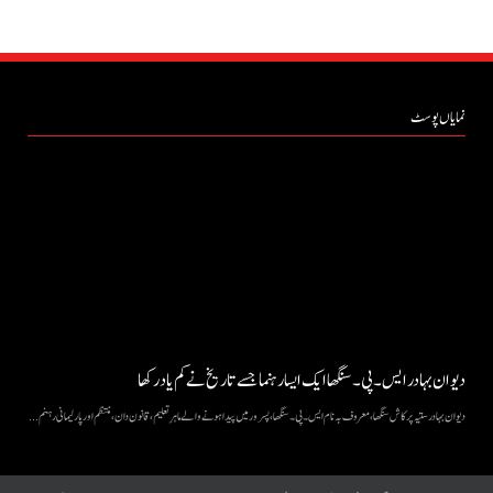
نمایاں پوسٹ
دیوان بہادر ایس۔ پی۔ سنگھا ایک ایسا رہنما جسے تاریخ نے کم یاد رکھا
دیوان بہادر ستیہ پرکاش سنگھا، معروف بہ نام ایس۔ پی۔ سنگھا، پسرور میں پیدا ہونے والے ماہرِ تعلیم، قانون دان، منتظم اور پارلیمانی رہنم...