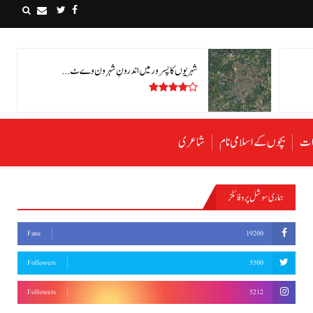
شہریوں کا پسرور میں اندرونِ شہر ون وے ٹ...
رات
بچوں کے اسلامی نام
شاعری
ہماری سوشل پروفائلز
Fans
19200
Followers
5500
Followers
5212