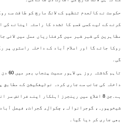
حکومت نے کالعدم تنظیم کے
لانگ مارچ
کو طاقت سے روک
کرنے کے لیے کسی قسم کا تشدد کا راستہ اپنانے کی ا
مظاہرین کی شہر شہر میں گرفتاریاں عمل میں لائی جا
روکا جائے گا اور
اسلام آباد
کے داخلہ راستوں پر رک
گی۔
تاہم گذشتہ روز ہی
لاہور
سمیت
پنجاب
بھر میں 60 دن کے لیے
داخلہ
کی جانب سے جاری کردہ نوٹیفکیشن کے مطابق
پن
ہے۔جن 8 اضلاع میں
رینجرز
اہلکار اپنے فرائض سر انج
شیخوپورہ، گوجرانوالہ، چکوال، گجرات،
فیصل آباد
بھی جاری کر دیا گیا۔