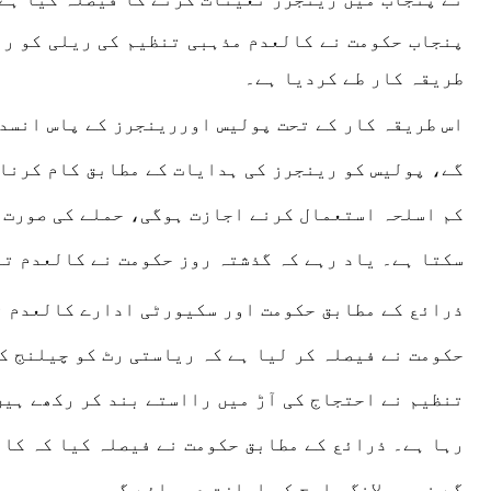
پنجاب
حکومت نے کالعدم مذہبی تنظیم کی ریلی کو رو
طریقہ
کار
طے کردیا ہے۔
اس طریقہ
کار
کے تحت
پولیس
اوررینجرز کے پاس انسدا
گے،
پولیس
کو
رینجرز
کی ہدایات کے مطابق کام کرنا
کم
اسلحہ
استعمال کرنے اجازت ہوگی، حملے کی صورت 
سکتا ہے۔ یاد رہے کہ گذشتہ روز حکومت نے کالعدم ت
ذرائع کے مطابق حکومت اور سکیورٹی ادارے کالعدم ت
حکومت نے فیصلہ کر لیا ہے کہ ریاستی رٹ کو چیلنج ک
تنظیم نے
احتجاج
کی آڑ میں رااستے بند کر رکھے ہیں
رہا ہے۔ ذرائع کے مطابق حکومت نے فیصلہ کیا کہ کال
گے نہ ہی
لانگ مارچ
کی اجازت دی جائے گی۔