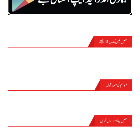
ہمیں فیس بک پر فالو کیجئے
موسم کی صورتحال
PASRŪR
ہمیں پیغام ارسال کریں
نام