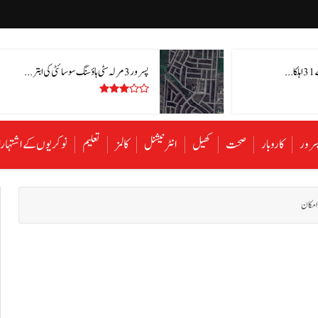
.
پسرور 3 مرلہ سٹی ہاؤسنگ سوسائٹی کی ابتر ...
سرور
کاروبار
صحت
کھیل
انٹرنیشنل
کالمز
تعلیم
نوکریوں کے اشتہا
 امکان